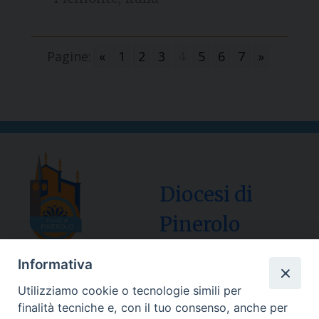
Pagine:
«
1
2
3
4
5
6
7
»
Diocesi di
Pinerolo
Informativa
Utilizziamo cookie o tecnologie simili per
Sede Curia:
finalità tecniche e, con il tuo consenso, anche per