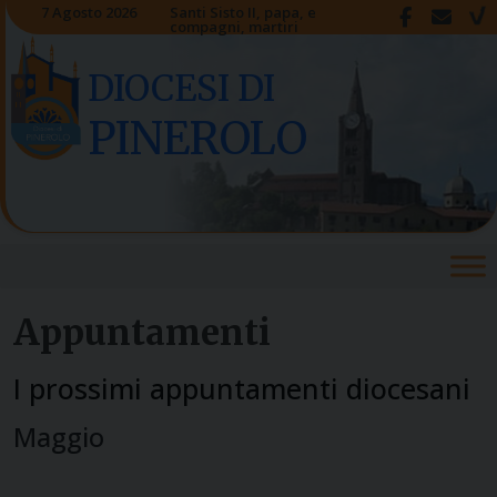
Skip
7 Agosto 2026
Santi Sisto II, papa, e
compagni, martiri
to
content
DIOCESI DI
PINEROLO
Appuntamenti
I prossimi appuntamenti diocesani
Maggio