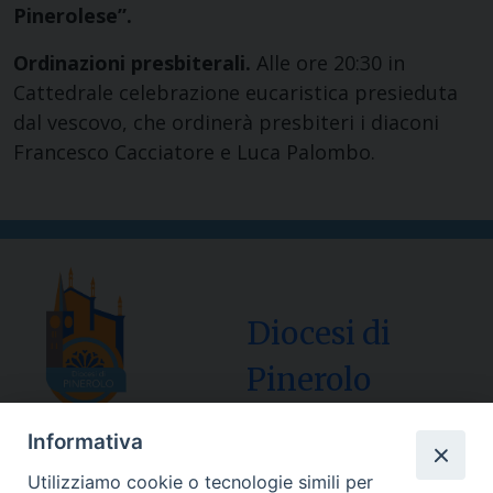
Pinerolese”.
Ordinazioni presbiterali.
Alle ore 20:30 in
Cattedrale celebrazione eucaristica presieduta
dal vescovo, che ordinerà presbiteri i diaconi
Francesco Cacciatore e Luca Palombo.
Diocesi di
Pinerolo
Informativa
Utilizziamo cookie o tecnologie simili per