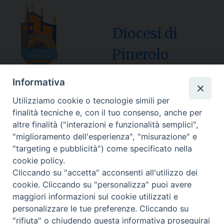
Diocesi di
Pinerolo
Informativa
Utilizziamo cookie o tecnologie simili per
Sede Curia:
finalità tecniche e, con il tuo consenso, anche per
Via Vescovado, 1 – 10064 Pinerolo
altre finalità ("interazioni e funzionalità semplici",
"miglioramento dell'esperienza", "misurazione" e
Segreteria Generale Centralino Tel: 0121.37.33.20
"targeting e pubblicità") come specificato nella
e-mail: centralino@diocesipinerolo.it
cookie policy.
Cliccando su "accetta" acconsenti all'utilizzo dei
cookie. Cliccando su "personalizza" puoi avere
Orari e giorni di apertura:
maggiori informazioni sui cookie utilizzati e
Lunedì, Mercoledì e Venerdì: ore 9:15 – 11:30;
personalizzare le tue preferenze. Cliccando su
Martedì e Giovedì: ore 9:15 – 12
"rifiuta" o chiudendo questa informativa proseguirai