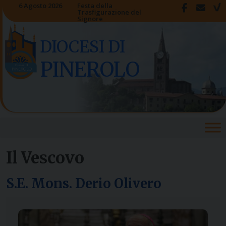
Skip
6 Agosto 2026
Festa della
Trasfigurazione del
to
Signore
content
DIOCESI DI
PINEROLO
Il Vescovo
S.E. Mons. Derio Olivero