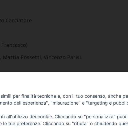
co Cacciatore
n Francesco)
 Mattia Possetti, Vincenzo Parisi.
imili per finalità tecniche e, con il tuo consenso, anche per 
amento dell'esperienza", "misurazione" e "targeting e pubbli
Sede Curia:
i all'utilizzo dei cookie. Cliccando su "personalizza" puoi
Via Vescovado, 1 – 10064 Pinerolo
re le tue preferenze. Cliccando su "rifiuta" o chiudendo que