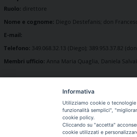
Ruolo:
direttore
Nome e cognome:
Diego Destefanis; don Frances
E-mail:
Telefono:
349.068.32.13 (Diego); 389.953.37.82 (do
Membri ufficio:
Anna Maria Quaglia, Daniela Salvai,
Informativa
Utilizziamo cookie o tecnologie s
funzionalità semplici", "miglior
cookie policy.
Cliccando su "accetta" acconsent
cookie utilizzati e personalizza
Diocesi di Pinerolo