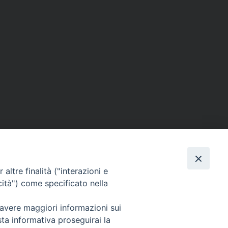
altre finalità ("interazioni e
cità") come specificato nella
Orari e giorni di apertura:
 avere maggiori informazioni sui
Lunedì, Mercoledì e Venerdì: ore 9:15 – 11:30;
sta informativa proseguirai la
Martedì e Giovedì: ore 9:15 – 12