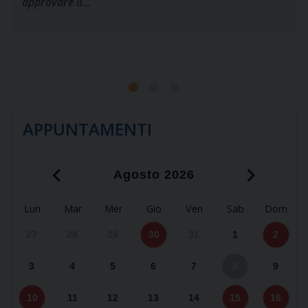
approvare il…
APPUNTAMENTI
‹
›
Agosto 2026
Lun
Mar
Mer
Gio
Ven
Sab
Dom
27
28
29
30
31
1
2
P
S
M
M
V
G
3
4
5
6
7
8
9
S
10
11
12
13
14
15
16