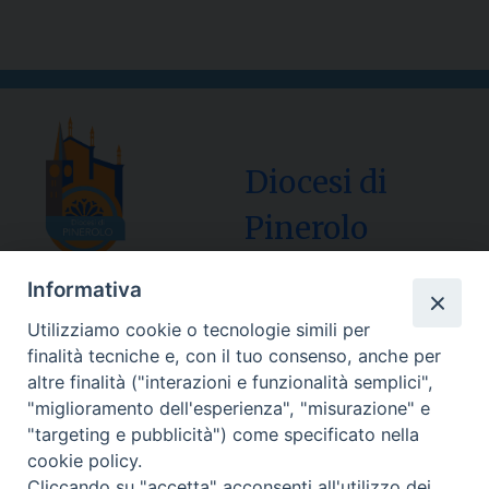
Diocesi di
Pinerolo
Informativa
Utilizziamo cookie o tecnologie simili per
Sede Curia:
finalità tecniche e, con il tuo consenso, anche per
Via Vescovado, 1 – 10064 Pinerolo
altre finalità ("interazioni e funzionalità semplici",
"miglioramento dell'esperienza", "misurazione" e
Segreteria Generale Centralino Tel: 0121.37.33.20
"targeting e pubblicità") come specificato nella
e-mail: centralino@diocesipinerolo.it
cookie policy.
Cliccando su "accetta" acconsenti all'utilizzo dei