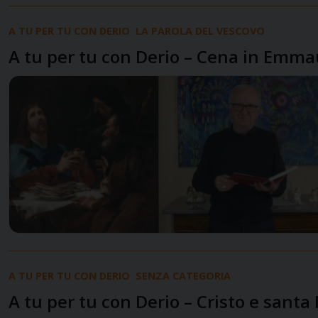
A TU PER TU CON DERIO
LA PAROLA DEL VESCOVO
A tu per tu con Derio – Cena in Emmau
A TU PER TU CON DERIO
SENZA CATEGORIA
A tu per tu con Derio – Cristo e sant