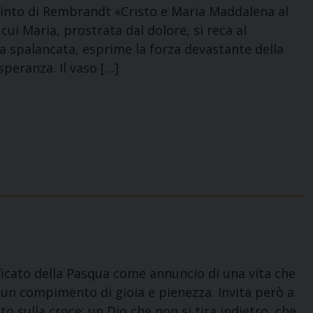
pinto di Rembrandt «Cristo e Maria Maddalena al
ui Maria, prostrata dal dolore, si reca al
a spalancata, esprime la forza devastante della
speranza. Il vaso […]
nificato della Pasqua come annuncio di una vita che
un compimento di gioia e pienezza. Invita però a
to sulla croce: un Dio che non si tira indietro, che