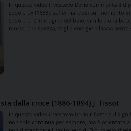
In questo video il vescovo Derio commenta il di
sepolcro» (1638), soffermandosi sul momento in c
sepolcro. L’immagine del buio, simile a una bocc
morte, che spezza, toglie energie e lascia senza 
ista dalla croce (1886-1894) J. Tissot
In questo video il vescovo Derio riflette sul sig
non solo continua per sempre, ma è orientata a 
non dimenticare il volto vero di Dio, quello rivela