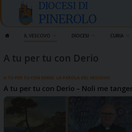
Skip
DIOCESI DI
to
PINEROLO
content
IL VESCOVO
DIOCESI
CURIA
A tu per tu con Derio
A TU PER TU CON DERIO
LA PAROLA DEL VESCOVO
A tu per tu con Derio – Noli me tanger