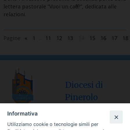
lettera pastorale “Vuoi un caffè?”, dedicata alle
relazioni.
Pagine:
«
1
...
11
12
13
14
15
16
17
18
Diocesi di
Pinerolo
Informativa
Utilizziamo cookie o tecnologie simili per
Sede Curia: