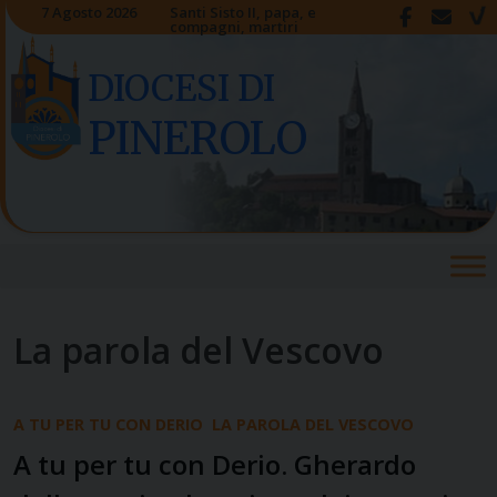
Skip
7 Agosto 2026
Santi Sisto II, papa, e
compagni, martiri
to
content
DIOCESI DI
PINEROLO
La parola del Vescovo
A TU PER TU CON DERIO
LA PAROLA DEL VESCOVO
A tu per tu con Derio. Gherardo