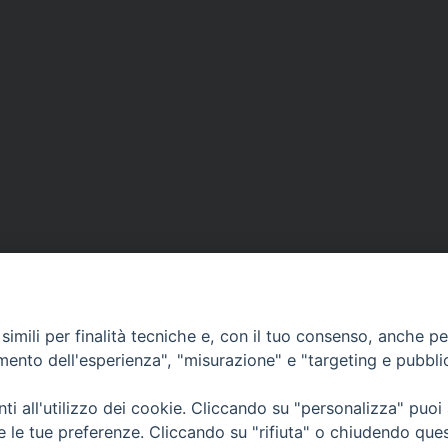
imili per finalità tecniche e, con il tuo consenso, anche per 
amento dell'esperienza", "misurazione" e "targeting e pubbli
Sede Curia:
i all'utilizzo dei cookie. Cliccando su "personalizza" puoi
Via Vescovado, 1 – 10064 Pinerolo
re le tue preferenze. Cliccando su "rifiuta" o chiudendo que