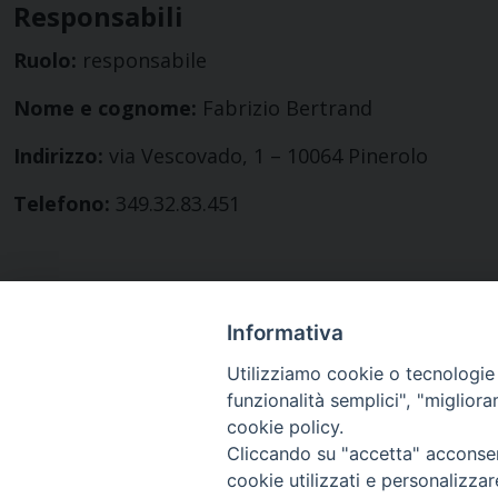
Responsabili
Ruolo:
responsabile
Nome e cognome:
Fabrizio Bertrand
Indirizzo:
via Vescovado, 1 – 10064 Pinerolo
Telefono:
349.32.83.451
Informativa
Utilizziamo cookie o tecnologie s
funzionalità semplici", "miglior
cookie policy.
Cliccando su "accetta" acconsent
cookie utilizzati e personalizza
Diocesi di Pinerolo