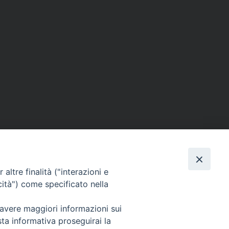
altre finalità ("interazioni e
cità") come specificato nella
Orari e giorni di apertura:
 avere maggiori informazioni sui
Lunedì, Mercoledì e Venerdì: ore 9:15 – 11:30;
sta informativa proseguirai la
Martedì e Giovedì: ore 9:15 – 12