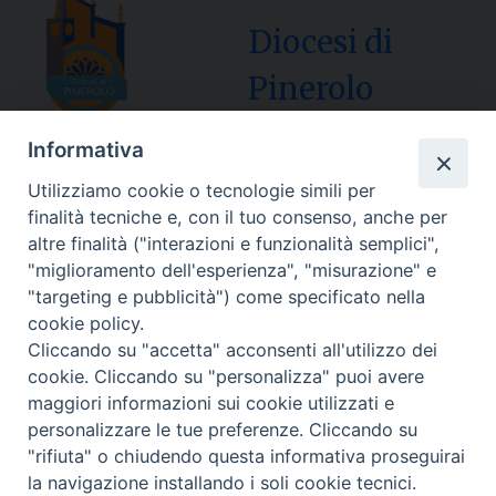
Diocesi di
Pinerolo
Informativa
Utilizziamo cookie o tecnologie simili per
Sede Curia:
finalità tecniche e, con il tuo consenso, anche per
Via Vescovado, 1 – 10064 Pinerolo
altre finalità ("interazioni e funzionalità semplici",
"miglioramento dell'esperienza", "misurazione" e
Segreteria Generale Centralino Tel: 0121.37.33.20
"targeting e pubblicità") come specificato nella
e-mail: centralino@diocesipinerolo.it
cookie policy.
Cliccando su "accetta" acconsenti all'utilizzo dei
cookie. Cliccando su "personalizza" puoi avere
Orari e giorni di apertura:
maggiori informazioni sui cookie utilizzati e
Lunedì, Mercoledì e Venerdì: ore 9:15 – 11:30;
personalizzare le tue preferenze. Cliccando su
Martedì e Giovedì: ore 9:15 – 12
"rifiuta" o chiudendo questa informativa proseguirai
la navigazione installando i soli cookie tecnici.