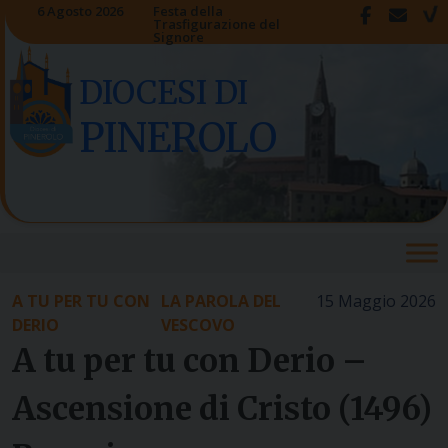
Skip
6 Agosto 2026
Festa della
Trasfigurazione del
to
Signore
content
DIOCESI DI
PINEROLO
A TU PER TU CON
LA PAROLA DEL
15 Maggio 2026
DERIO
VESCOVO
A tu per tu con Derio –
Ascensione di Cristo (1496)