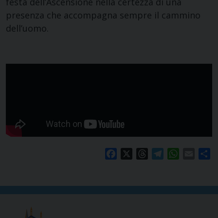
festa dell’Ascensione nella certezza di una
presenza che accompagna sempre il cammino
dell’uomo.
Facebook
X
Threads
Telegram
WhatsApp
Email
S