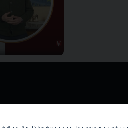
imili per finalità tecniche e, con il tuo consenso, anche per 