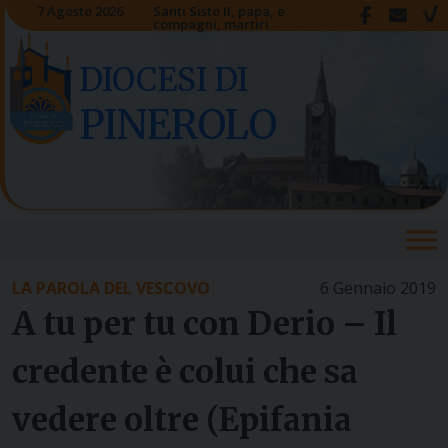
Skip
7 Agosto 2026
Santi Sisto II, papa, e
compagni, martiri
to
content
DIOCESI DI
PINEROLO
LA PAROLA DEL VESCOVO
6 Gennaio 2019
A tu per tu con Derio – Il
credente è colui che sa
vedere oltre (Epifania