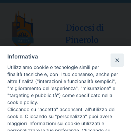
Diocesi di
Pinerolo
Informativa
Utilizziamo cookie o tecnologie simili per
Sede Curia:
finalità tecniche e, con il tuo consenso, anche per
Via Vescovado, 1 – 10064 Pinerolo
altre finalità ("interazioni e funzionalità semplici",
"miglioramento dell'esperienza", "misurazione" e
Segreteria Generale Centralino Tel: 0121.37.33.20
"targeting e pubblicità") come specificato nella
e-mail: centralino@diocesipinerolo.it
cookie policy.
Cliccando su "accetta" acconsenti all'utilizzo dei
cookie. Cliccando su "personalizza" puoi avere
Orari e giorni di apertura:
maggiori informazioni sui cookie utilizzati e
Lunedì, Mercoledì e Venerdì: ore 9:15 – 11:30;
personalizzare le tue preferenze. Cliccando su