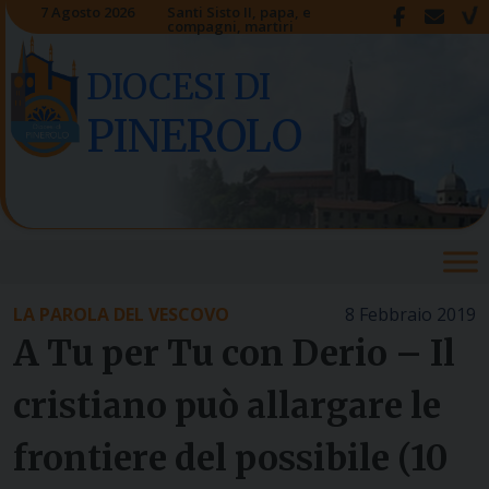
Skip
7 Agosto 2026
Santi Sisto II, papa, e
compagni, martiri
to
content
DIOCESI DI
PINEROLO
LA PAROLA DEL VESCOVO
8 Febbraio 2019
A Tu per Tu con Derio – Il
cristiano può allargare le
frontiere del possibile (10