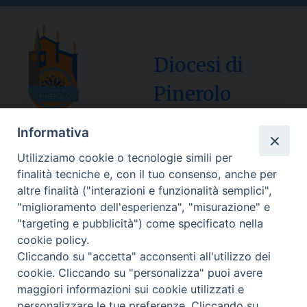
Diocesi di
Pinerolo
Informativa
Utilizziamo cookie o tecnologie simili per
Sede Curia:
finalità tecniche e, con il tuo consenso, anche per
Via Vescovado, 1 – 10064 Pinerolo
altre finalità ("interazioni e funzionalità semplici",
"miglioramento dell'esperienza", "misurazione" e
Segreteria Generale Centralino Tel: 0121.37.33.20
"targeting e pubblicità") come specificato nella
e-mail: centralino@diocesipinerolo.it
cookie policy.
Cliccando su "accetta" acconsenti all'utilizzo dei
cookie. Cliccando su "personalizza" puoi avere
Orari e giorni di apertura:
maggiori informazioni sui cookie utilizzati e
Lunedì, Mercoledì e Venerdì: ore 9:15 – 11:30;
personalizzare le tue preferenze. Cliccando su