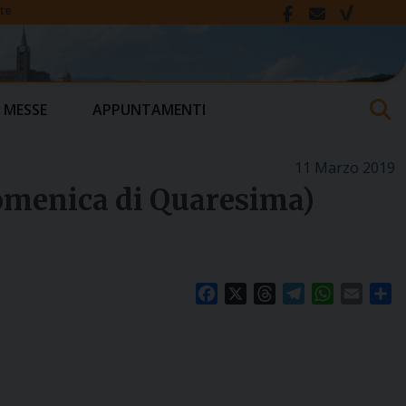
te
 MESSE
APPUNTAMENTI
11 Marzo 2019
 domenica di Quaresima)
Facebook
X
Threads
Telegram
WhatsApp
Email
S