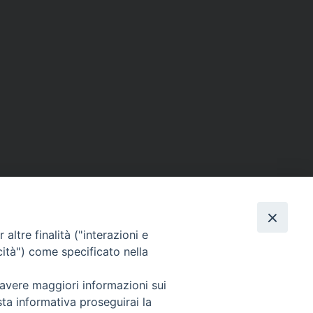
altre finalità ("interazioni e
cità") come specificato nella
Orari e giorni di apertura:
 avere maggiori informazioni sui
Lunedì, Mercoledì e Venerdì: ore 9:15 – 11:30;
sta informativa proseguirai la
Martedì e Giovedì: ore 9:15 – 12