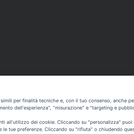
imili per finalità tecniche e, con il tuo consenso, anche per 
amento dell'esperienza", "misurazione" e "targeting e pubbli
Sede Curia:
i all'utilizzo dei cookie. Cliccando su "personalizza" puoi
Via Vescovado, 1 – 10064 Pinerolo
re le tue preferenze. Cliccando su "rifiuta" o chiudendo que