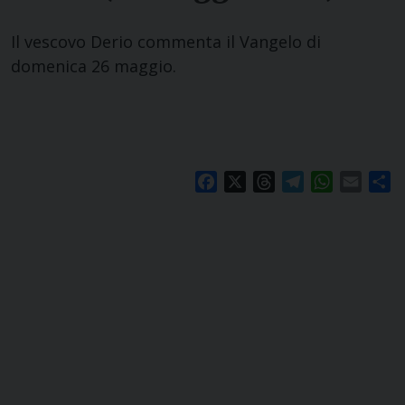
Il vescovo Derio commenta il Vangelo di
domenica 26 maggio.
Facebook
X
Threads
Telegram
WhatsApp
Email
S