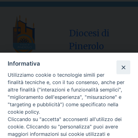
Diocesi di
Pinerolo
Informativa
Utilizziamo cookie o tecnologie simili per
Sede Curia:
finalità tecniche e, con il tuo consenso, anche per
Via Vescovado, 1 – 10064 Pinerolo
altre finalità ("interazioni e funzionalità semplici",
"miglioramento dell'esperienza", "misurazione" e
Segreteria Generale Centralino Tel: 0121.37.33.20
"targeting e pubblicità") come specificato nella
e-mail: centralino@diocesipinerolo.it
cookie policy.
Cliccando su "accetta" acconsenti all'utilizzo dei
cookie. Cliccando su "personalizza" puoi avere
Orari e giorni di apertura:
maggiori informazioni sui cookie utilizzati e