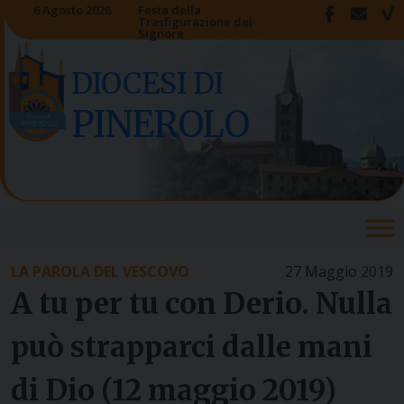
Skip
6 Agosto 2026
Festa della
Trasfigurazione del
to
Signore
content
DIOCESI DI
PINEROLO
LA PAROLA DEL VESCOVO
27 Maggio 2019
A tu per tu con Derio. Nulla
può strapparci dalle mani
di Dio (12 maggio 2019)