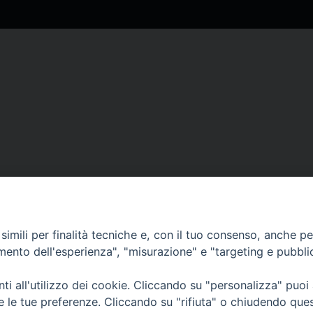
imili per finalità tecniche e, con il tuo consenso, anche per 
amento dell'esperienza", "misurazione" e "targeting e pubbli
Sede Curia:
i all'utilizzo dei cookie. Cliccando su "personalizza" puoi
Via Vescovado, 1 – 10064 Pinerolo
re le tue preferenze. Cliccando su "rifiuta" o chiudendo que