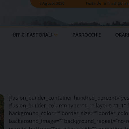
7 Agosto 2026
Festa della Trasfiguraz
UFFICI PASTORALI
PARROCCHIE
ORARI
[fusion_builder_container hundred_percent=”yes”
[fusion_builder_column type=”1_1″ layout=”1_1″ 
background_color=”” border_size=”” border_color
background_image=”” background_repeat=”no-re
margin_bottom=”0px” class=”” id=”” animation_t