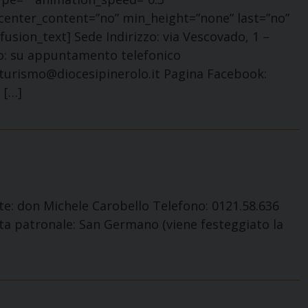
 center_content=”no” min_height=”none” last=”no”
fusion_text] Sede Indirizzo: via Vescovado, 1 –
co: su appuntamento telefonico
cioturismo@diocesipinerolo.it Pagina Facebook:
 […]
e: don Michele Carobello Telefono: 0121.58.636
sta patronale: San Germano (viene festeggiato la