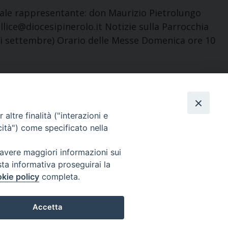
egale rappresentante: don Maurizio Pietrolungo
ellice@diocesipinerolo.it Notizie sulla Parrocchia
di settembre) Orario delle Messe Domenica ore 10
altre finalità ("interazioni e
cità") come specificato nella
 avere maggiori informazioni sui
Orari e giorni di apertura:
sta informativa proseguirai la
Lunedì, Mercoledì e Venerdì: ore 9:15 – 11:30;
kie policy
completa.
Martedì e Giovedì: ore 9:15 – 12
Accetta