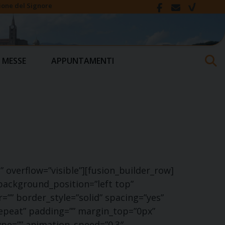
ione del Signore
 MESSE
APPUNTAMENTI
 overflow=”visible”][fusion_builder_row]
background_position=”left top”
=”” border_style=”solid” spacing=”yes”
peat” padding=”” margin_top=”0px”
ype=”” animation_speed=”0.3″