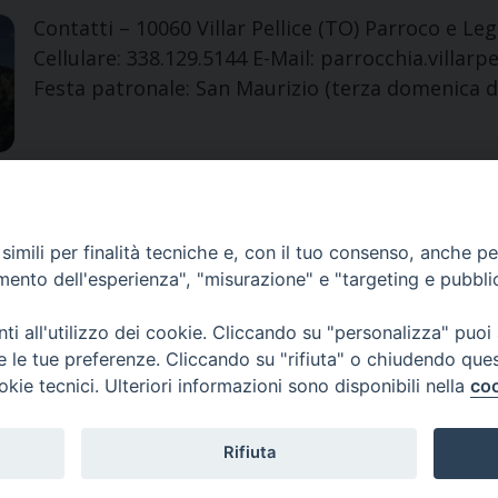
Contatti – 10060 Villar Pellice (TO) Parroco e L
Cellulare: 338.129.5144 E-Mail: parrocchia.villarp
Festa patronale: San Maurizio (terza domenica 
agine:
«
1
...
82
83
84
85
86
87
88
89
»
imili per finalità tecniche e, con il tuo consenso, anche per 
amento dell'esperienza", "misurazione" e "targeting e pubbli
i all'utilizzo dei cookie. Cliccando su "personalizza" puoi
Sede Curia:
re le tue preferenze. Cliccando su "rifiuta" o chiudendo que
Via Vescovado, 1 – 10064 Pinerolo
okie tecnici. Ulteriori informazioni sono disponibili nella
coo
Segreteria Generale Centralino Tel: 0121.37.33.20
e-mail: centralino@diocesipinerolo.it
Rifiuta