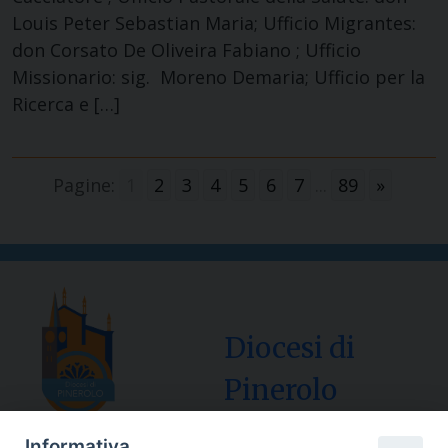
Louis Peter Sebastian Maria; Ufficio Migrantes:
don Corsato De Oliveira Fabiano ; Ufficio
Missionario: sig. Moreno Demaria; Ufficio per la
Ricerca e […]
Pagine:
1
2
3
4
5
6
7
...
89
»
Diocesi di
Pinerolo
Informativa