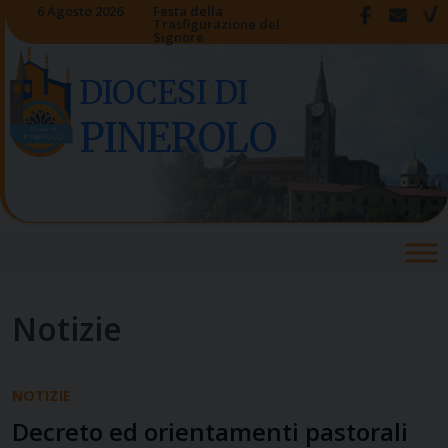
Skip
6 Agosto 2026
Festa della
Trasfigurazione del
to
Signore
content
DIOCESI DI
PINEROLO
Notizie
NOTIZIE
Decreto ed orientamenti pastorali