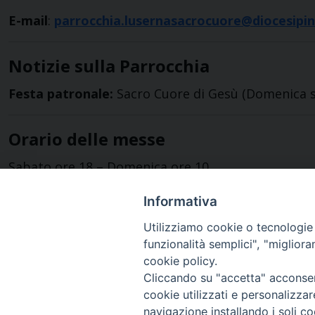
E-mail
:
parrocchia.lusernasacrocuore@diocesipin
Notizie sulla Parrocchia
Festa patronale:
Sacro Cuore di Gesù (Domenica s
Orario delle messe
Sabato ore 18 – Domenica ore 10
Informativa
Utilizziamo cookie o tecnologie s
funzionalità semplici", "miglior
cookie policy.
Cliccando su "accetta" acconsent
cookie utilizzati e personalizza
navigazione installando i soli co