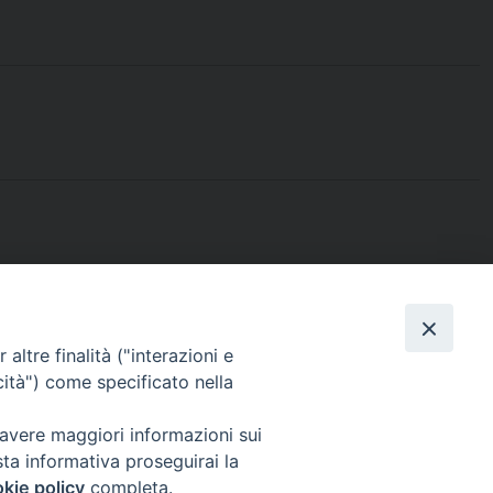
Facebook
X
Threads
Telegram
WhatsApp
Email
S
altre finalità ("interazioni e
cità") come specificato nella
 avere maggiori informazioni sui
Orari e giorni di apertura:
sta informativa proseguirai la
Lunedì, Mercoledì e Venerdì: ore 9:15 – 11:30;
kie policy
completa.