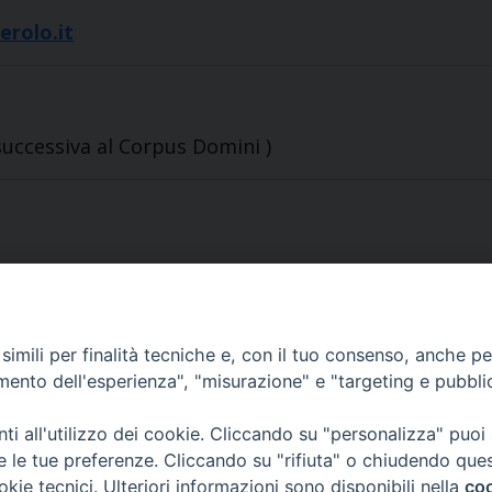
erolo.it
uccessiva al Corpus Domini )
imili per finalità tecniche e, con il tuo consenso, anche per 
amento dell'esperienza", "misurazione" e "targeting e pubbli
i all'utilizzo dei cookie. Cliccando su "personalizza" puoi
Sede Curia:
re le tue preferenze. Cliccando su "rifiuta" o chiudendo que
Via Vescovado, 1 – 10064 Pinerolo
okie tecnici. Ulteriori informazioni sono disponibili nella
coo