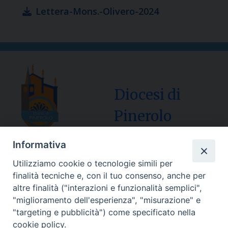
Lettera-Mons.-Olivero-2024
Diocesi di
Pinerolo
Informativa
Utilizziamo cookie o tecnologie simili per
Sede Curia:
finalità tecniche e, con il tuo consenso, anche per
Via Vescovado, 1 – 10064 Pinerolo
altre finalità ("interazioni e funzionalità semplici",
"miglioramento dell'esperienza", "misurazione" e
Segreteria Generale Centralino Tel: 0121.37.33.20
"targeting e pubblicità") come specificato nella
e-mail: centralino@diocesipinerolo.it
cookie policy.