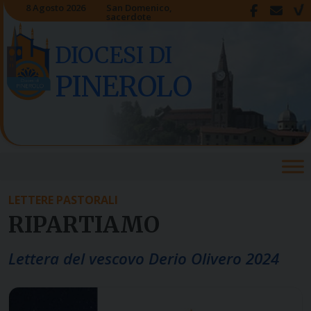
Skip
8 Agosto 2026
San Domenico,
sacerdote
to
content
DIOCESI DI
PINEROLO
LETTERE PASTORALI
RIPARTIAMO
Lettera del vescovo Derio Olivero 2024