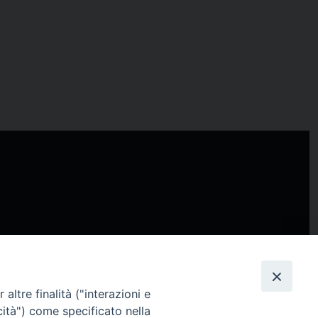
Facebook
X
Threads
Telegram
WhatsApp
Email
S
altre finalità ("interazioni e
cità") come specificato nella