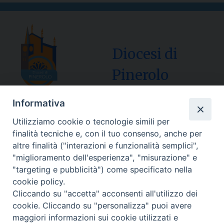
Diocesi di
Pinerolo
Informativa
Utilizziamo cookie o tecnologie simili per
Sede Curia:
finalità tecniche e, con il tuo consenso, anche per
Via Vescovado, 1 – 10064 Pinerolo
altre finalità ("interazioni e funzionalità semplici",
"miglioramento dell'esperienza", "misurazione" e
Segreteria Generale Centralino Tel: 0121.37.33.20
"targeting e pubblicità") come specificato nella
e-mail: centralino@diocesipinerolo.it
cookie policy.
Cliccando su "accetta" acconsenti all'utilizzo dei
cookie. Cliccando su "personalizza" puoi avere
Orari e giorni di apertura:
maggiori informazioni sui cookie utilizzati e