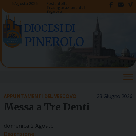
Skip
6 Agosto 2026
Festa della
Trasfigurazione del
to
Signore
content
DIOCESI DI
PINEROLO
APPUNTAMENTI DEL VESCOVO
23 Giugno 2026
Messa a Tre Denti
domenica
2
Agosto
Descrizione: