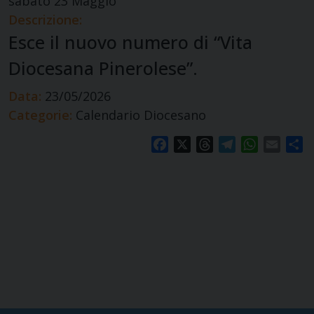
sabato
23
Maggio
Descrizione:
Esce il nuovo numero di “Vita
Diocesana Pinerolese”.
Data:
23/05/2026
Categorie:
Calendario Diocesano
Facebook
X
Threads
Telegram
WhatsApp
Email
S