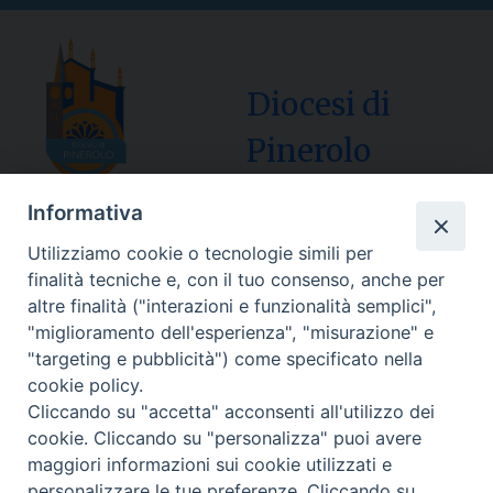
Diocesi di
Pinerolo
Informativa
Utilizziamo cookie o tecnologie simili per
Sede Curia:
finalità tecniche e, con il tuo consenso, anche per
Via Vescovado, 1 – 10064 Pinerolo
altre finalità ("interazioni e funzionalità semplici",
"miglioramento dell'esperienza", "misurazione" e
Segreteria Generale Centralino Tel: 0121.37.33.20
"targeting e pubblicità") come specificato nella
e-mail: centralino@diocesipinerolo.it
cookie policy.
Cliccando su "accetta" acconsenti all'utilizzo dei
cookie. Cliccando su "personalizza" puoi avere
Orari e giorni di apertura:
maggiori informazioni sui cookie utilizzati e
Lunedì, Mercoledì e Venerdì: ore 9:15 – 11:30;
personalizzare le tue preferenze. Cliccando su