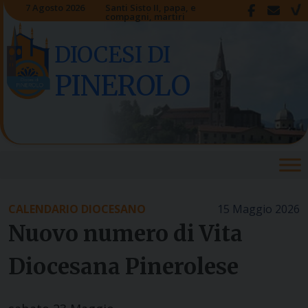
Skip
7 Agosto 2026
Santi Sisto II, papa, e
compagni, martiri
to
content
DIOCESI DI
PINEROLO
CALENDARIO DIOCESANO
15 Maggio 2026
Nuovo numero di Vita
Diocesana Pinerolese