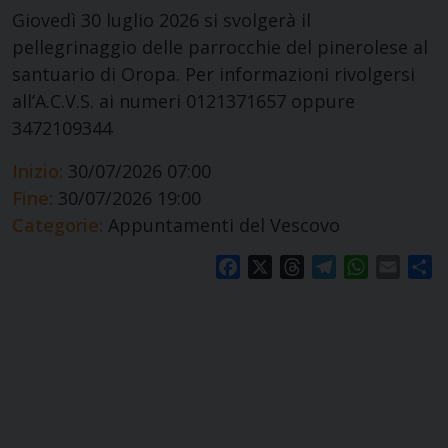
Giovedì 30 luglio 2026 si svolgerà il
pellegrinaggio delle parrocchie del pinerolese al
santuario di Oropa. Per informazioni rivolgersi
all’A.C.V.S. ai numeri 0121371657 oppure
3472109344
Inizio:
30/07/2026 07:00
Fine:
30/07/2026 19:00
Categorie:
Appuntamenti del Vescovo
Facebook
X
Threads
Telegram
WhatsApp
Email
S