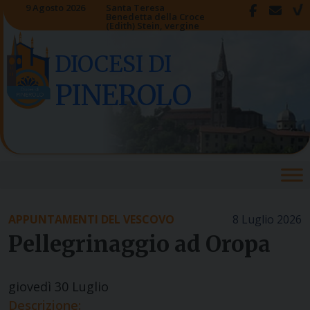
Skip
9 Agosto 2026
Santa Teresa
Benedetta della Croce
to
(Edith) Stein, vergine
content
DIOCESI DI
PINEROLO
APPUNTAMENTI DEL VESCOVO
8 Luglio 2026
Pellegrinaggio ad Oropa
giovedì
30
Luglio
Descrizione: