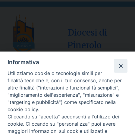
Diocesi di
Pinerolo
Informativa
Utilizziamo cookie o tecnologie simili per
Sede Curia:
finalità tecniche e, con il tuo consenso, anche per
Via Vescovado, 1 – 10064 Pinerolo
altre finalità ("interazioni e funzionalità semplici",
"miglioramento dell'esperienza", "misurazione" e
Segreteria Generale Centralino Tel: 0121.37.33.20
"targeting e pubblicità") come specificato nella
e-mail: centralino@diocesipinerolo.it
cookie policy.
Cliccando su "accetta" acconsenti all'utilizzo dei
cookie. Cliccando su "personalizza" puoi avere
Orari e giorni di apertura:
maggiori informazioni sui cookie utilizzati e