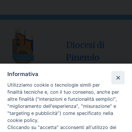
Diocesi di
Pinerolo
Informativa
Utilizziamo cookie o tecnologie simili per
Sede Curia:
finalità tecniche e, con il tuo consenso, anche per
Via Vescovado, 1 – 10064 Pinerolo
altre finalità ("interazioni e funzionalità semplici",
"miglioramento dell'esperienza", "misurazione" e
Segreteria Generale Centralino Tel: 0121.37.33.20
"targeting e pubblicità") come specificato nella
e-mail: centralino@diocesipinerolo.it
cookie policy.
Cliccando su "accetta" acconsenti all'utilizzo dei