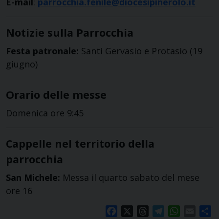
E-mail
:
parrocchia.fenile@diocesipinerolo.it
Notizie sulla Parrocchia
Festa patronale:
Santi Gervasio e Protasio (19
giugno)
Orario delle messe
Domenica ore 9:45
Cappelle nel territorio della
parrocchia
San Michele:
Messa il quarto sabato del mese
ore 16
Facebook
X
Threads
Telegram
WhatsApp
Email
S