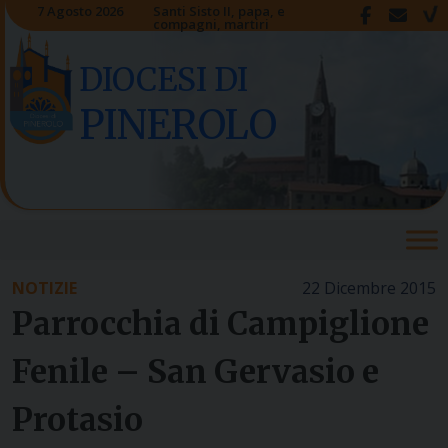
Skip
7 Agosto 2026
Santi Sisto II, papa, e
compagni, martiri
to
content
DIOCESI DI
PINEROLO
NOTIZIE
22 Dicembre 2015
Parrocchia di Campiglione
Fenile – San Gervasio e
Protasio