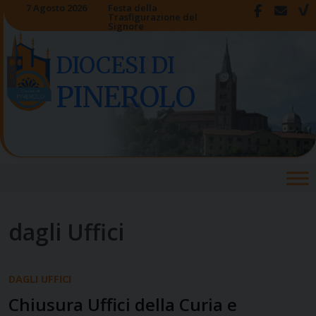
Skip
7 Agosto 2026
Festa della
Trasfigurazione del
to
Signore
content
DIOCESI DI
PINEROLO
dagli Uffici
DAGLI UFFICI
Chiusura Uffici della Curia e