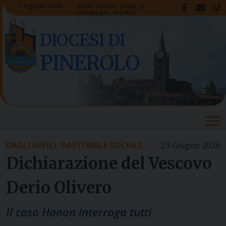
Skip
7 Agosto 2026
Santi Sisto II, papa, e
compagni, martiri
to
content
DIOCESI DI
PINEROLO
DAGLI UFFICI
PASTORALE SOCIALE
23 Giugno 2026
Dichiarazione del Vescovo
Derio Olivero
Il caso Hanon interroga tutti