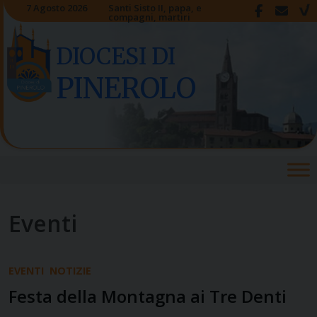
Skip
7 Agosto 2026
Santi Sisto II, papa, e
compagni, martiri
to
content
DIOCESI DI
PINEROLO
Eventi
EVENTI
NOTIZIE
Festa della Montagna ai Tre Denti