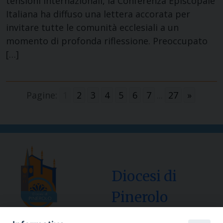
tensioni internazionali, la Conferenza Episcopale
Italiana ha diffuso una lettera accorata per
invitare tutte le comunità ecclesiali a un
momento di profonda riflessione. Preoccupato
[…]
Pagine:
1
2
3
4
5
6
7
...
27
»
Diocesi di
Pinerolo