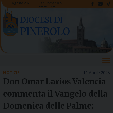
Skip
8 Agosto 2026
San Domenico,
sacerdote
to
content
DIOCESI DI
PINEROLO
NOTIZIE
11 Aprile 2025
Don Omar Larios Valencia
commenta il Vangelo della
Domenica delle Palme: