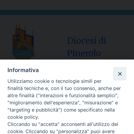
Diocesi di
Pinerolo
Informativa
Utilizziamo cookie o tecnologie simili per
Sede Curia:
finalità tecniche e, con il tuo consenso, anche per
Via Vescovado, 1 – 10064 Pinerolo
altre finalità ("interazioni e funzionalità semplici",
"miglioramento dell'esperienza", "misurazione" e
Segreteria Generale Centralino Tel: 0121.37.33.20
"targeting e pubblicità") come specificato nella
e-mail: centralino@diocesipinerolo.it
cookie policy.
Cliccando su "accetta" acconsenti all'utilizzo dei
cookie. Cliccando su "personalizza" puoi avere