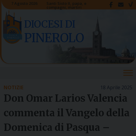
Skip
7 Agosto 2026
Santi Sisto II, papa, e
compagni, martiri
to
content
DIOCESI DI
PINEROLO
NOTIZIE
18 Aprile 2025
Don Omar Larios Valencia
commenta il Vangelo della
Domenica di Pasqua –