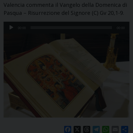
Valencia commenta il Vangelo della Domenica di
Pasqua – Risurrezione del Signore (C) Gv 20,1-9.
Audio
00:00
00:00
Player
Facebook
X
Threads
Telegram
WhatsApp
Email
S