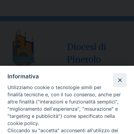
Diocesi di
Pinerolo
Informativa
Utilizziamo cookie o tecnologie simili per
Sede Curia:
finalità tecniche e, con il tuo consenso, anche per
Via Vescovado, 1 – 10064 Pinerolo
altre finalità ("interazioni e funzionalità semplici",
"miglioramento dell'esperienza", "misurazione" e
Segreteria Generale Centralino Tel: 0121.37.33.20
"targeting e pubblicità") come specificato nella
e-mail: centralino@diocesipinerolo.it
cookie policy.
Cliccando su "accetta" acconsenti all'utilizzo dei