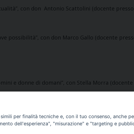
tualità”, con don Antonio Scattolini (docente presso
ove possibilità”, con don Marco Gallo (docente presso
omini e donne di domani”, con Stella Morra (docente 
imili per finalità tecniche e, con il tuo consenso, anche per 
amento dell'esperienza", "misurazione" e "targeting e pubbli