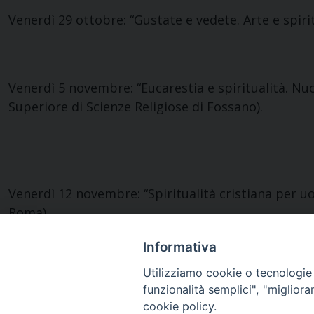
Venerdì 29 ottobre: “Gustate e vedete. Arte e spiri
Venerdì 5 novembre: “Eucarestia e spiritualità. Nu
Superiore di Scienze Religiose di Fossano).
Venerdì 12 novembre: “Spiritualità cristiana per u
Roma).
Informativa
Utilizziamo cookie o tecnologie s
funzionalità semplici", "miglior
cookie policy.