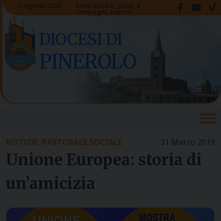
Skip
7 Agosto 2026
Santi Sisto II, papa, e
compagni, martiri
to
content
DIOCESI DI
PINEROLO
NOTIZIE
PASTORALE SOCIALE
31 Marzo 2019
Unione Europea: storia di
un’amicizia