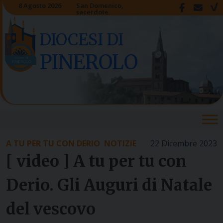
Skip
8 Agosto 2026
San Domenico,
sacerdote
to
content
DIOCESI DI
PINEROLO
A TU PER TU CON DERIO
NOTIZIE
22 Dicembre 2023
[ video ] A tu per tu con
Derio. Gli Auguri di Natale
del vescovo