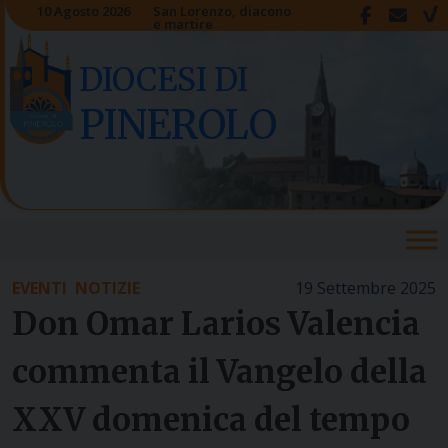
Skip
10 Agosto 2026
San Lorenzo, diacono
e martire
to
content
DIOCESI DI
PINEROLO
EVENTI
NOTIZIE
19 Settembre 2025
Don Omar Larios Valencia
commenta il Vangelo della
XXV domenica del tempo