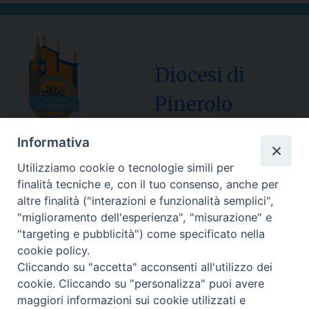
Diocesi di
Pinerolo
Informativa
Utilizziamo cookie o tecnologie simili per
Sede Curia:
finalità tecniche e, con il tuo consenso, anche per
Via Vescovado, 1 – 10064 Pinerolo
altre finalità ("interazioni e funzionalità semplici",
"miglioramento dell'esperienza", "misurazione" e
Segreteria Generale Centralino Tel: 0121.37.33.20
"targeting e pubblicità") come specificato nella
e-mail: centralino@diocesipinerolo.it
cookie policy.
Cliccando su "accetta" acconsenti all'utilizzo dei
cookie. Cliccando su "personalizza" puoi avere
Orari e giorni di apertura:
maggiori informazioni sui cookie utilizzati e