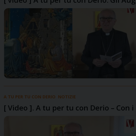
A TU PER TU CON DERIO
NOTIZIE
[ Video ]. A tu per tu con Derio – Con 