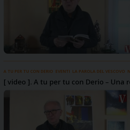
A TU PER TU CON DERIO
EVENTI
LA PAROLA DEL VESCOVO
N
[ video ]. A tu per tu con Derio – Una 