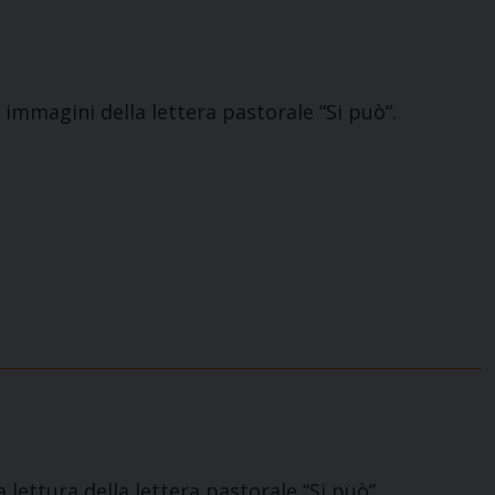
 immagini della lettera pastorale “Si può“.
a lettura della lettera pastorale “Si può”