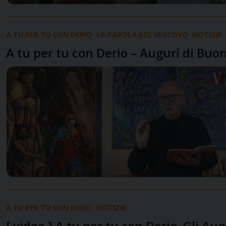
A TU PER TU CON DERIO
LA PAROLA DEL VESCOVO
NOTIZIE
A tu per tu con Derio – Auguri di Bu
A TU PER TU CON DERIO
NOTIZIE
[ video ] A tu per tu con Derio. Gli Au