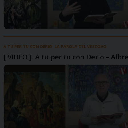
A TU PER TU CON DERIO
LA PAROLA DEL VESCOVO
[ VIDEO ]. A tu per tu con Derio – Alb