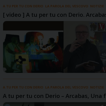
A TU PER TU CON DERIO
LA PAROLA DEL VESCOVO
NOTIZIE
[ video ] A tu per tu con Derio. Arcabas,
A TU PER TU CON DERIO
LA PAROLA DEL VESCOVO
NOTIZIE
A tu per tu con Derio – Arcabas, Una 