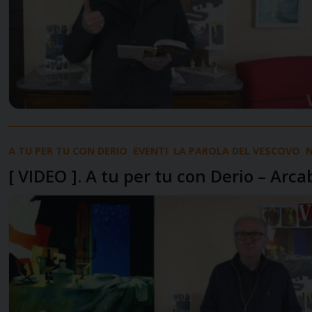
A TU PER TU CON DERIO
EVENTI
LA PAROLA DEL VESCOVO
N
[ VIDEO ]. A tu per tu con Derio – Arca