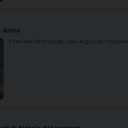
on Anno
Il vescovo Derio porge i suoi auguri per un buo
guri di Natale del vescovo