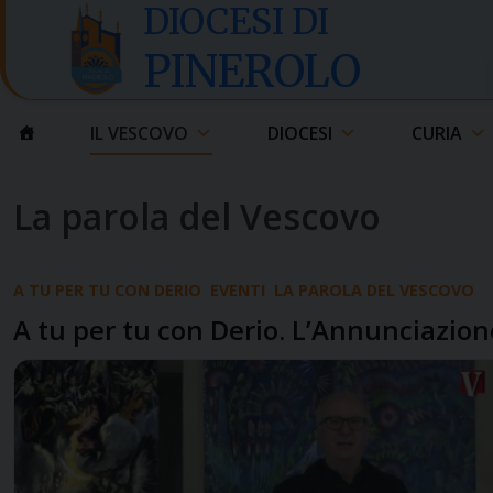
Skip
DIOCESI DI
to
PINEROLO
content
IL VESCOVO
DIOCESI
CURIA
La parola del Vescovo
A TU PER TU CON DERIO
EVENTI
LA PAROLA DEL VESCOVO
A tu per tu con Derio. L’Annunciazion